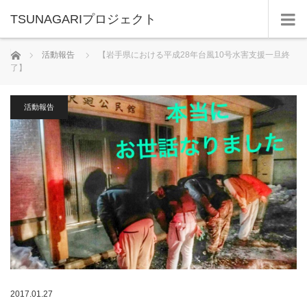
TSUNAGARIプロジェクト
ホーム
活動報告
【岩手県における平成28年台風10号水害支援一旦終
了】
活動報告
2017.01.27