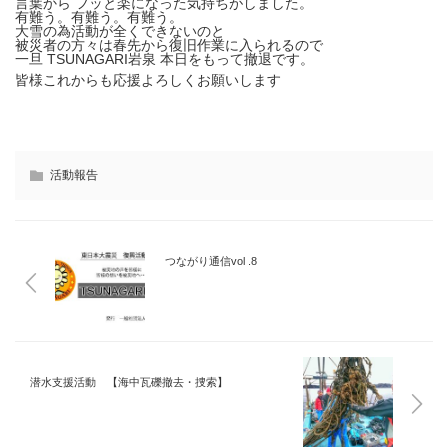
言葉から フッと楽になった気持ちがしました。
有難う。有難う。有難う。
大雪の為活動が全くできないのと
被災者の方々は春先から復旧作業に入られるので
一旦 TSUNAGARI岩泉 本日をもって撤退です。
皆様これからも応援よろしくお願いします
活動報告
つながり通信vol .8
潜水支援活動 【海中瓦礫撤去・捜索】