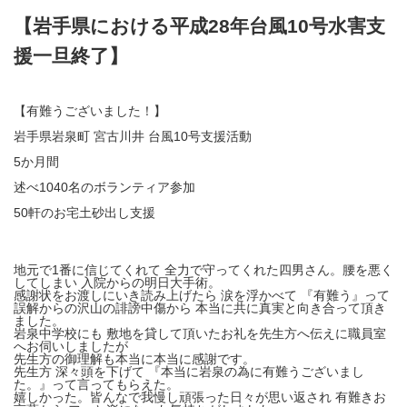
【岩手県における平成28年台風10号水害支
援一旦終了】
【有難うございました！】
岩手県岩泉町 宮古川井 台風10号支援活動
5か月間
述べ1040名のボランティア参加
50軒のお宅土砂出し支援
地元で1番に信じてくれて 全力で守ってくれた四男さん。腰を悪く
してしまい 入院からの明日大手術。
感謝状をお渡しにいき読み上げたら 涙を浮かべて 『有難う』って
誤解からの沢山の誹謗中傷から 本当に共に真実と向き合って頂き
ました。
岩泉中学校にも 敷地を貸して頂いたお礼を先生方へ伝えに職員室
へお伺いしましたが
先生方の御理解も本当に本当に感謝です。
先生方 深々頭を下げて 『本当に岩泉の為に有難うございまし
た。』って言ってもらえた。
嬉しかった。皆んなで我慢し頑張った日々が思い返され 有難きお