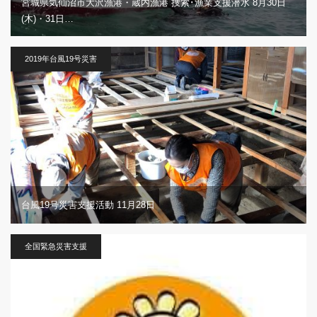
宮城県気仙沼市大沢漁港・蔵内漁港 捜索･漁業支援潜水 8月30日
(木)・31日…
2019年台風19号災害
台風19号災害支援活動 11月28日
全国緊急災害支援