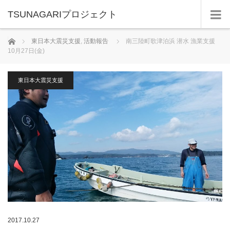
TSUNAGARIプロジェクト
ホーム
東日本大震災支援
,
活動報告
南三陸町歌津泊浜 潜水 漁業支援
10月27日(金)
東日本大震災支援
2017.10.27