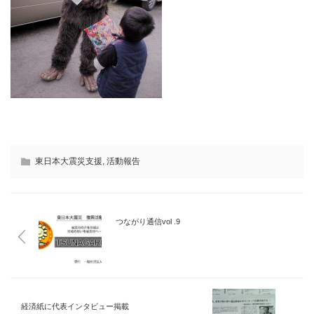
東日本大震災支援
,
活動報告
つながり通信vol .9
経済紙に代表インタビュー掲載