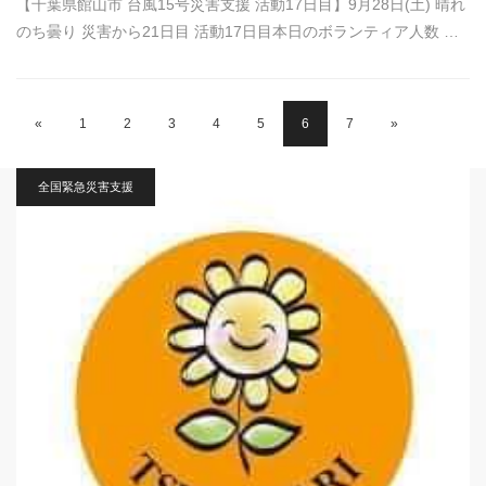
【千葉県館山市 台風15号災害支援 活動17日目】9月28日(土) 晴れ
のち曇り 災害から21日目 活動17日目本日のボランティア人数 …
«
1
2
3
4
5
6
7
»
全国緊急災害支援