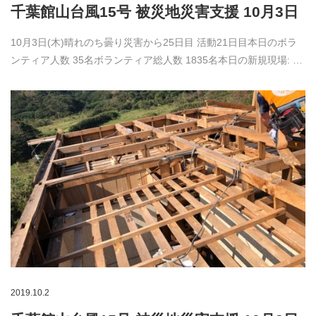
千葉館山台風15号 被災地災害支援 10月3日
10月3日(木)晴れのち曇り災害から25日目 活動21日目本日のボラ
ンティア人数 35名ボランティア総人数 1835名本日の新規現場: …
2019.10.2