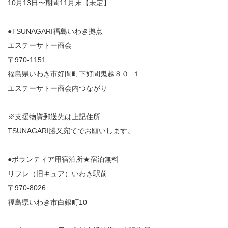
10月13日〜期間11月末【未定】
●TSUNAGARI福島いわき拠点
エステーサトー商会
〒970-1151
福島県いわき市好間町下好間鬼越８０−１
エステーサトー商会内つながり
※支援物資郵送先は上記住所
TSUNAGARI勝又宛てでお願いします。
●ボランティア用宿泊所★宿泊無料
リフレ（旧キュア）いわき駅前
〒970-8026
福島県いわき市白銀町10