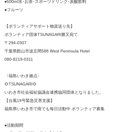
●500ml水･お茶･スポーツドリンク･炭酸飲料
●フルーツ
【ボランティアサポート物資送り先】
ボランティア団体TSUNAGARI勝又宛て
〒294-0307
千葉県館山市波左間588 West Peninsula Hotel
080-8219-0311
〈福島いわき拠点〉
🌻TSUNAGARI🌻
いわき市社会福祉協議会連携協同団体となりました。
【台風19号緊急災害支援】
福島県いわき市で雨でも毎日活動中 ボランティア募集
●活動期間