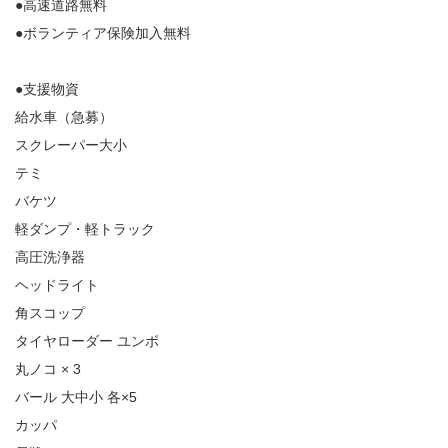
●高速道路無料
●ボランティア保険加入無料
●支援物資
給水車（急募）
スクレーパー大小
テミ
バケツ
軽ダンプ・軽トラック
高圧洗浄器
ヘッドライト
角スコップ
タイヤローダー ユンボ
丸ノコ × 3
バール 大中小 各×5
カッパ