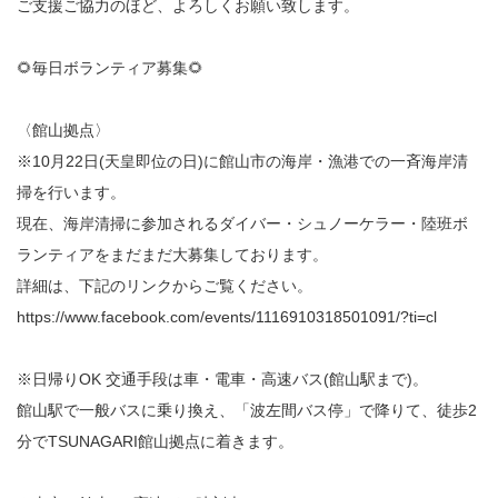
ご支援ご協力のほど、よろしくお願い致します。
🌻毎日ボランティア募集🌻
〈館山拠点〉
※10月22日(天皇即位の日)に館山市の海岸・漁港での一斉海岸清
掃を行います。
現在、海岸清掃に参加されるダイバー・シュノーケラー・陸班ボ
ランティアをまだまだ大募集しております。
詳細は、下記のリンクからご覧ください。
https://www.facebook.com/events/1116910318501091/?ti=cl
※日帰りOK 交通手段は車・電車・高速バス(館山駅まで)。
館山駅で一般バスに乗り換え、「波左間バス停」で降りて、徒歩2
分でTSUNAGARI館山拠点に着きます。