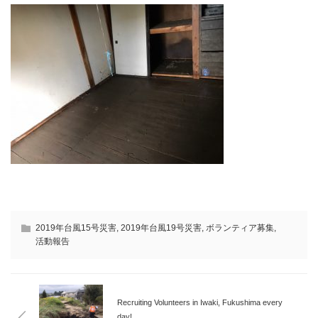
2019年台風15号災害
,
2019年台風19号災害
,
ボランティア募集
,
活動報告
Recruiting Volunteers in Iwaki, Fukushima every
day!