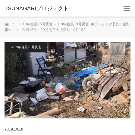
TSUNAGARIプロジェクト
ホーム
2019年台風15号災害
,
2019年台風19号災害
,
ボランティア募集
,
活動
報告
台風15号・19号災害支援活動 10月18日
2019年台風15号災害
2019.10.18