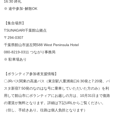
16:30 終礼
※ 途中参加･解散OK
【集合場所】
TSUNAGARI千葉館山拠点
〒294-0307
千葉県館山市波左間588 West Peninsula Hotel
080-8219-0311 つながり事務局
※ 駐車場あり
【ボランティア参加者支援情報】
〇JRバス関東の高速バス（東京駅八重洲南口6:30発と7:20発、バ
スタ新宿7:50発のなのはな号に乗車していただいた方のみ）を利
用して館山市にボランティアにお越しの方は、10月31日まで復路
の運賃が無料となります。詳細は下記URLからご覧ください。
（但し、手続きあり。往路は個人負担となります）