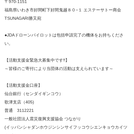
〒970-1151
福島県いわき市好間町下好間鬼越８０−１ エステーサトー商会
TSUNAGARI勝又宛
●JDAドローンパイロットは包括申請完了の機体をお持ちくださ
い。
【活動支援金緊急大募集中です‼️】
～皆様のご寄付により当団体の活動は支えられています～
【活動支援金口座】
仙台銀行（センダイギンコウ）
歌津支店（405)
普通 3112221
一般社団法人震災復興支援協会 つながり
(イッパンシャダンホウジンシンサイフッコウシエンキョウカイツ