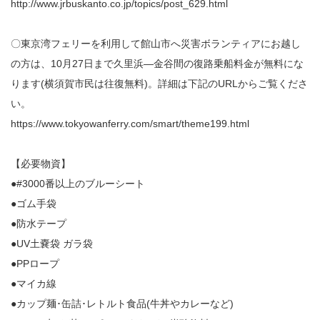
http://www.jrbuskanto.co.jp/topics/post_629.html
〇東京湾フェリーを利用して館山市へ災害ボランティアにお越し
の方は、10月27日まで久里浜―金谷間の復路乗船料金が無料にな
ります(横須賀市民は往復無料)。詳細は下記のURLからご覧くださ
い。
https://www.tokyowanferry.com/smart/theme199.html
【必要物資】
●#3000番以上のブルーシート
●ゴム手袋
●防水テープ
●UV土嚢袋 ガラ袋
●PPロープ
●マイカ線
●カップ麺･缶詰･レトルト食品(牛丼やカレーなど)