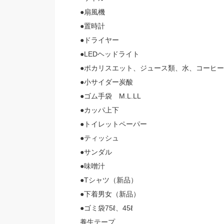
●扇風機
●置時計
●ドライヤー
●LEDヘッドライト
●ポカリスエット、ジュース類、水、コーヒ
●小サイダー炭酸
●ゴム手袋 M.L.LL
●カッパ上下
●トイレットペーパー
●ティッシュ
●サンダル
●味噌汁
●Tシャツ（新品）
●下着男女（新品）
●ゴミ袋75ℓ、45ℓ
養生テープ