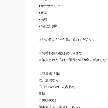
●サラサラシート
●布団
●毛布
●高圧洗浄機
上記の物などを至急ご協力ください。
※随時募集の物は変わります。
※被災された方は一階部分の物全てが無くな
【物資送り先】
佐川急便なら
〇TSUNAGARI人吉拠点
住所
〒868-0011
熊本県人吉市宝来町1343-6