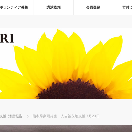
ボランティア募集
講演依頼
会員登録
寄付
支援
,
活動報告
熊本県豪雨災害 人吉被災地支援 7月23日