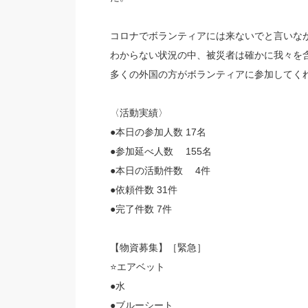
コロナでボランティアには来ないでと言いなが
わからない状況の中、被災者は確かに我々を
多くの外国の方がボランティアに参加してく
〈活動実績〉
●本日の参加人数 17名
●参加延べ人数 155名
●本日の活動件数 4件
●依頼件数 31件
●完了件数 7件
【物資募集】［緊急］
⭐️エアベット
●水
●ブルーシート