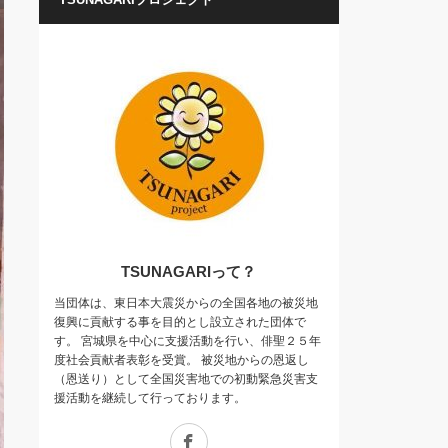
TSUNAGARIって？
当団体は、東日本大震災からの全国各地の被災地
復興に貢献する事を目的とし設立された団体で
す。 宮城県を中心に支援活動を行い、俳聖２５年
度社会貢献者表彰を受賞。 被災地からの恩返し
（恩送り）として全国災害地での初動緊急災害支
援活動を継続して行っております。
Facebook