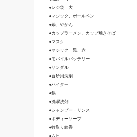
●レジ袋 大
●マジック、ボールペン
●鍋、やかん
●カップラーメン、カップ焼きそば
●マスク
●マジック 黒、赤
●モバイルバッテリー
●サンダル
●台所用洗剤
●ハイター
●鍋
●洗濯洗剤
●シャンプー・リンス
●ボディーソープ
●蚊取り線香
●ムヒ