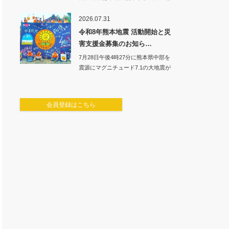
震でご自宅…
2026.07.31
令和8年熊本地震 活動開始と災
害支援金募集のお知ら…
7月28日午後4時27分に熊本県中部を
震源にマグニチュード7.1の大地震が
発生し…
会員登録はこちら