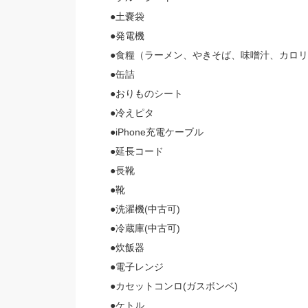
●土嚢袋
●発電機
●食糧（ラーメン、やきそば、味噌汁、カロ
●缶詰
●おりものシート
●冷えピタ
●iPhone充電ケーブル
●延長コード
●長靴
●靴
●洗濯機(中古可)
●冷蔵庫(中古可)
●炊飯器
●電子レンジ
●カセットコンロ(ガスボンベ)
●ケトル