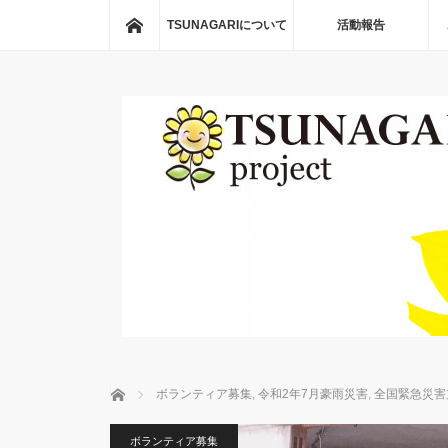
ホーム
TSUNAGARIについて
活動報告
ホーム
ボランティア募集
,
令和2年7月豪雨災害
,
全国緊急災害
ボランティア募集