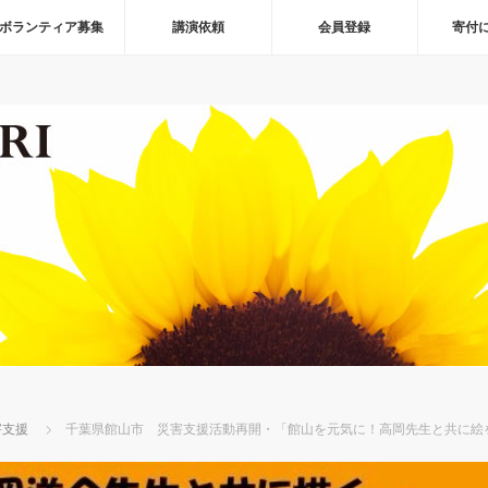
ボランティア募集
講演依頼
会員登録
寄付
害支援
千葉県館山市 災害支援活動再開・「館山を元気に！高岡先生と共に絵