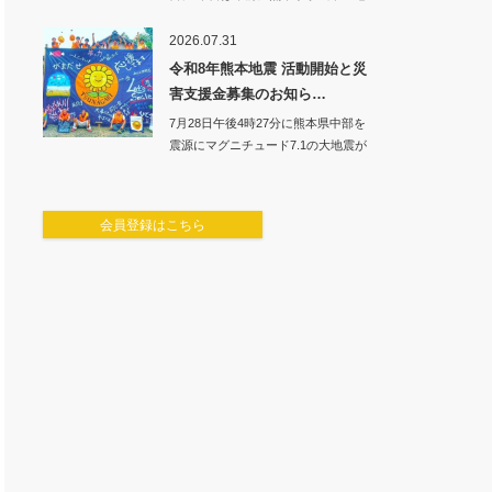
震でご自宅…
2026.07.31
令和8年熊本地震 活動開始と災
害支援金募集のお知ら…
7月28日午後4時27分に熊本県中部を
震源にマグニチュード7.1の大地震が
発生し…
会員登録はこちら