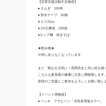
【災害支援活動不足物資】
● さんぎ 100本
● 防水テープ 30個
● ビス25㎜
● UV土嚢袋 200袋
●カップ麺・焼きそば
★飲み物★
※特に足りなくなっています。
また「館山を元気に！高岡先生と共に絵を描
こちらも参加者の健康に注意し開催致します
皆様のご支援とご参加をよろしくお願い致し
【イベント用物資】
● ペンキ アサヒペン「水性多用途カラー」