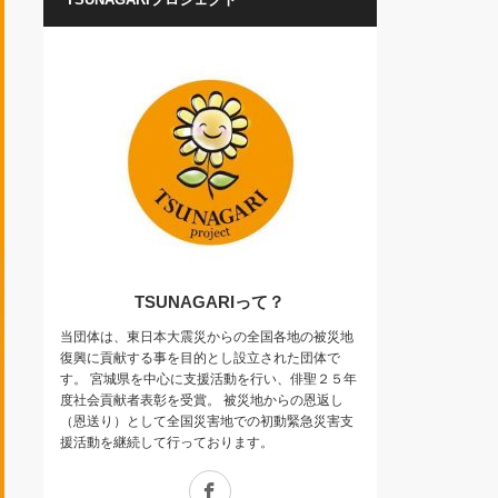
TSUNAGARIって？
当団体は、東日本大震災からの全国各地の被災地
復興に貢献する事を目的とし設立された団体で
す。 宮城県を中心に支援活動を行い、俳聖２５年
度社会貢献者表彰を受賞。 被災地からの恩返し
（恩送り）として全国災害地での初動緊急災害支
援活動を継続して行っております。
Facebook