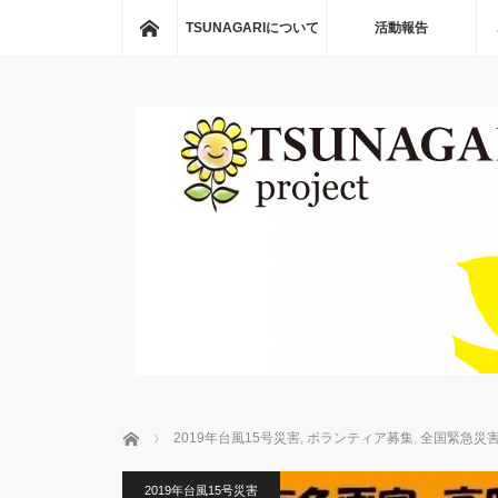
ホーム
TSUNAGARIについて
活動報告
ホーム
2019年台風15号災害
,
ボランティア募集
,
全国緊急災
2019年台風15号災害