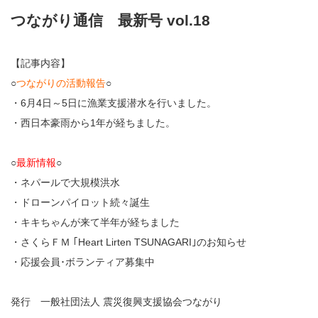
つながり通信 最新号 vol.18
【記事内容】
○
つながりの活動報告
○
・6月4日～5日に漁業支援潜水を行いました。
・西日本豪雨から1年が経ちました。
○
最新情報
○
・ネパールで大規模洪水
・ドローンパイロット続々誕生
・キキちゃんが来て半年が経ちました
・さくらＦＭ ｢Heart Lirten TSUNAGARI｣のお知らせ
・応援会員･ボランティア募集中
発行 一般社団法人 震災復興支援協会つながり