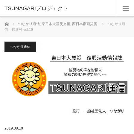
TSUNAGARIプロジェクト
ホーム
つながり通信
,
東日本大震災支援
,
西日本豪雨災害
つながり通
信 最新号 vol.18
つながり通信
2019.08.10