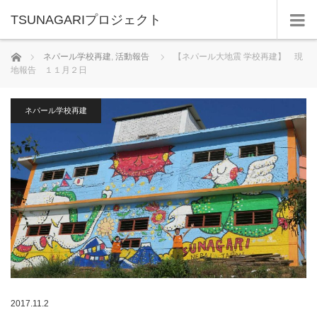
TSUNAGARIプロジェクト
ホーム
ネパール学校再建
,
活動報告
【ネパール大地震 学校再建】 現
地報告 １１月２日
ネパール学校再建
2017.11.2