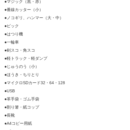
●マジック（黒・赤）
●番線カッター（小）
●ノコギリ、ハンマー（大・中）
●ピック
●はつり機
●一輪車
●剣スコ・角スコ
●軽トラック・軽ダンプ
●じゅうのう（小）
●ほうき・ちりとり
●マイクロSDカード32・64・128
●USB
●革手袋・ゴム手袋
●割り箸・紙コップ
●長靴
●A4コピー用紙