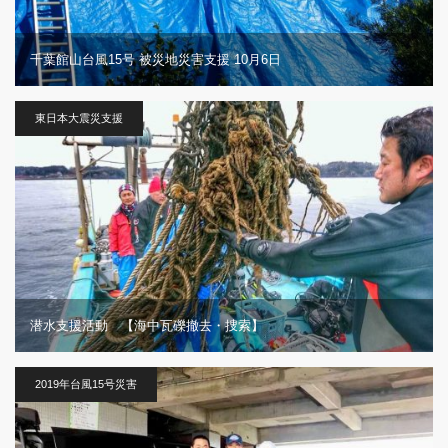
千葉館山台風15号 被災地災害支援 10月6日
東日本大震災支援
潜水支援活動 【海中瓦礫撤去・捜索】
2019年台風15号災害