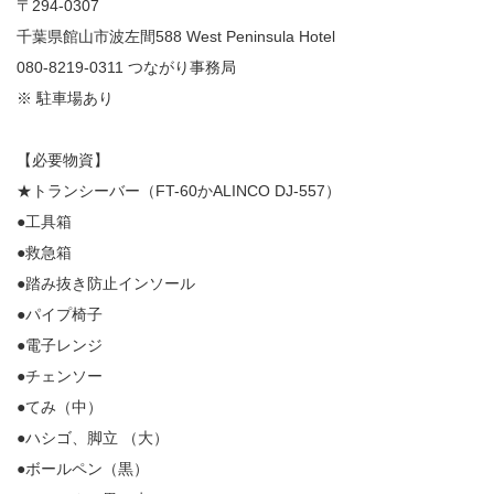
〒294-0307
千葉県館山市波左間588 West Peninsula Hotel
080-8219-0311 つながり事務局
※ 駐車場あり
【必要物資】
★トランシーバー（FT-60かALINCO DJ-557）
●工具箱
●救急箱
●踏み抜き防止インソール
●パイプ椅子
●電子レンジ
●チェンソー
●てみ（中）
●ハシゴ、脚立 （大）
●ボールペン（黒）