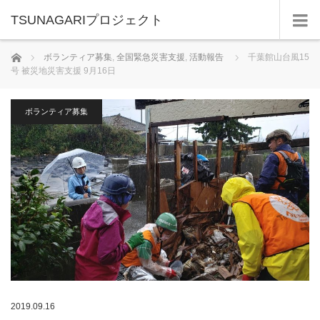
TSUNAGARIプロジェクト
ホーム
ボランティア募集
,
全国緊急災害支援
,
活動報告
千葉館山台風15
号 被災地災害支援 9月16日
ボランティア募集
2019.09.16