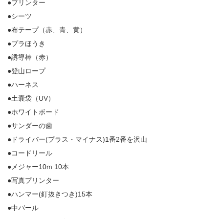
●プリンター
●シーツ
●布テープ（赤、青、黄）
●プラほうき
●誘導棒（赤）
●登山ロープ
●ハーネス
●土囊袋（UV）
●ホワイトボード
●サンダーの歯
●ドライバー(プラス・マイナス)1番2番を沢山
●コードリール
●メジャー10m 10本
●写真プリンター
●ハンマー(釘抜きつき)15本
●中バール