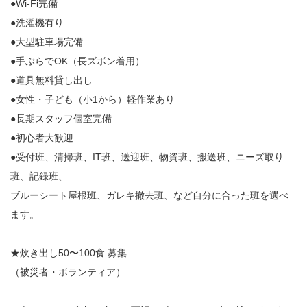
●Wi-Fi完備
●洗濯機有り
●大型駐車場完備
●手ぶらでOK（長ズボン着用）
●道具無料貸し出し
●女性・子ども（小1から）軽作業あり
●長期スタッフ個室完備
●初心者大歓迎
●受付班、清掃班、IT班、送迎班、物資班、搬送班、ニーズ取り
班、記録班、
ブルーシート屋根班、ガレキ撤去班、など自分に合った班を選べ
ます。
★炊き出し50〜100食 募集
（被災者・ボランティア）