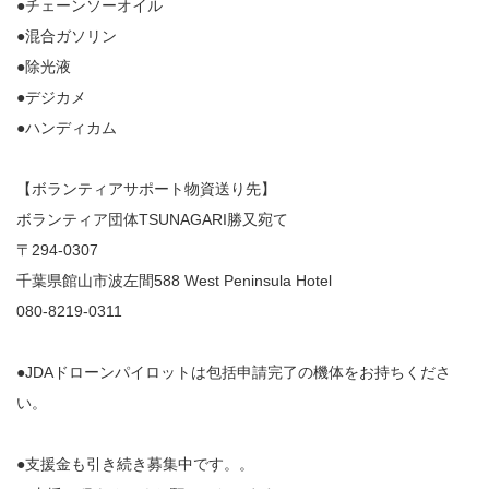
●チェーンソーオイル
●混合ガソリン
●除光液
●デジカメ
●ハンディカム
【ボランティアサポート物資送り先】
ボランティア団体TSUNAGARI勝又宛て
〒294-0307
千葉県館山市波左間588 West Peninsula Hotel
080-8219-0311
●JDAドローンパイロットは包括申請完了の機体をお持ちくださ
い。
●支援金も引き続き募集中です。。