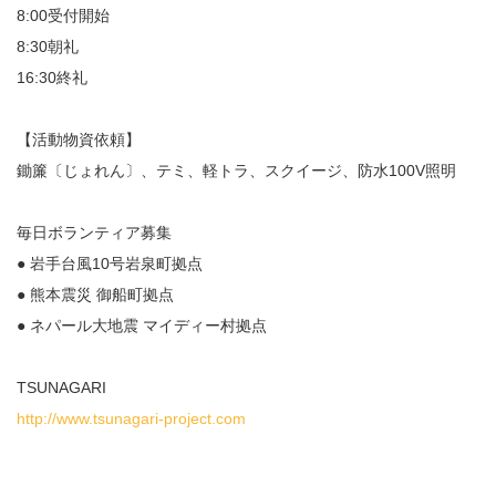
8:00受付開始
8:30朝礼
16:30終礼
【活動物資依頼】
鋤簾〔じょれん〕、テミ、軽トラ、スクイージ、防水100V照明
毎日ボランティア募集
● 岩手台風10号岩泉町拠点
● 熊本震災 御船町拠点
● ネパール大地震 マイディー村拠点
TSUNAGARI
http://www.tsunagari-project.com