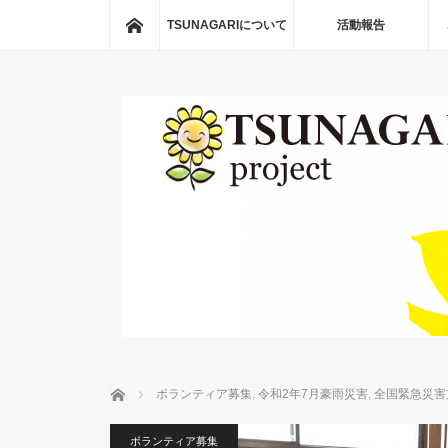
ホーム
TSUNAGARIについて
活動報告
ホーム
ボランティア募集
,
令和2年7月豪雨災害
,
全国緊急災害
ボランティア募集