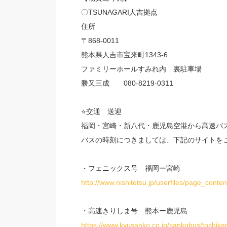
〇TSUNAGARI人吉拠点
住所
〒868-0011
熊本県人吉市宝来町1343-6
ファミリーホールすみれ内 裏駐車場
勝又三成 080-8219-0311
⭐️交通 送迎
福岡・宮崎・新八代・鹿児島空港から高速バ
バスの時刻につきましては、下記のサイトを
・フェニックス号 福岡ー宮崎
http://www.nishitetsu.jp/userfiles/page_co
・高速きりしま号 熊本ー鹿児島
https://www.kyusanko.co.jp/sankobus/toshikan/