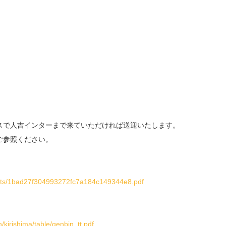
スで人吉インターまで来ていただければ送迎いたします。
ご参照ください。
ntents/1bad27f304993272fc7a184c149344e8.pdf
kirishima/table/genbin_tt.pdf