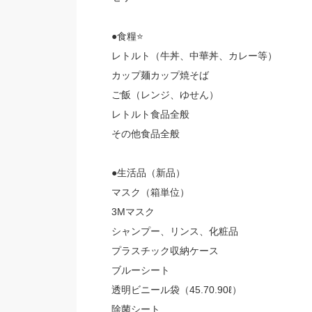
●食糧⭐️
レトルト（牛丼、中華丼、カレー等）
カップ麺カップ焼そば
ご飯（レンジ、ゆせん）
レトルト食品全般
その他食品全般
●生活品（新品）
マスク（箱単位）
3Mマスク
シャンプー、リンス、化粧品
プラスチック収納ケース
ブルーシート
透明ビニール袋（45.70.90ℓ）
除菌シート