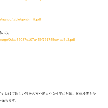
/nanpu/table/genbin_tt.pdf
用のみ。
us_image/0dae59037e107a459f791755ce4ad6c3.pdf
でも助けて欲しい独居の方や老人や女性宅に対応。抗体検査も受
を保ちます。