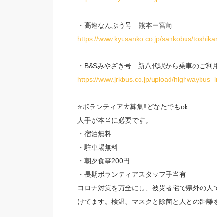
・高速なんぷう号 熊本ー宮崎
https://www.kyusanko.co.jp/sankobus/toshikan
・B&Sみやざき号 新八代駅から乗車のご利
https://www.jrkbus.co.jp/upload/highwayb
⭐️ボランティア大募集‼️どなたでもok
人手が本当に必要です。
・宿泊無料
・駐車場無料
・朝夕食事200円
・長期ボランティアスタッフ手当有
コロナ対策を万全にし、被災者宅で県外の人
けてます。検温、マスクと除菌と人との距離