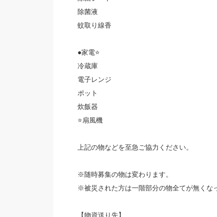
除菌液
蚊取り線香
●家電⭐️
冷蔵庫
電子レンジ
ポット
炊飯器
⭐️扇風機
上記の物などを至急ご協力ください。
※随時募集の物は変わります。
※被災された方は一階部分の物全てが無くな
【物資送り先】