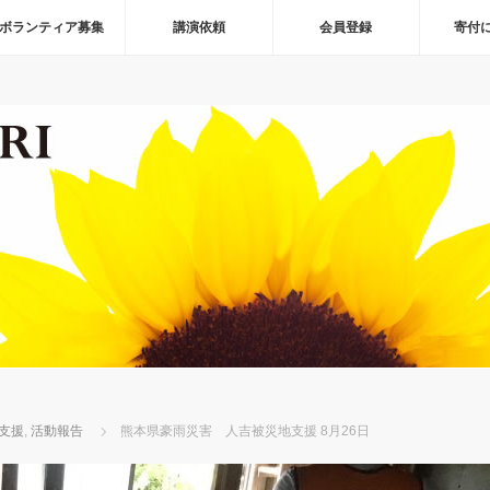
ボランティア募集
講演依頼
会員登録
寄付
支援
,
活動報告
熊本県豪雨災害 人吉被災地支援 8月26日