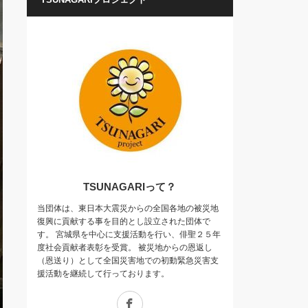
TSUNAGARIって？
当団体は、東日本大震災からの全国各地の被災地
復興に貢献する事を目的とし設立された団体で
す。 宮城県を中心に支援活動を行い、俳聖２５年
度社会貢献者表彰を受賞。 被災地からの恩返し
（恩送り）として全国災害地での初動緊急災害支
援活動を継続して行っております。
Facebook