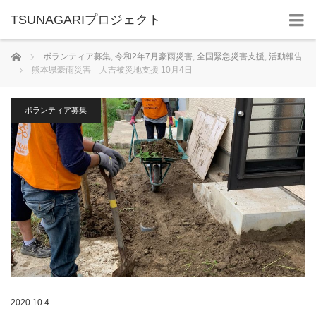
TSUNAGARIプロジェクト
ホーム
ボランティア募集
,
令和2年7月豪雨災害
,
全国緊急災害支援
,
活動報告
熊本県豪雨災害 人吉被災地支援 10月4日
ボランティア募集
2020.10.4