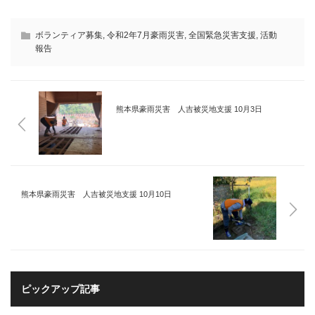
ボランティア募集
,
令和2年7月豪雨災害
,
全国緊急災害支援
,
活動
報告
熊本県豪雨災害 人吉被災地支援 10月3日
熊本県豪雨災害 人吉被災地支援 10月10日
ピックアップ記事