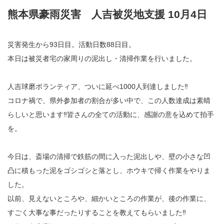
熊本県豪雨災害 人吉被災地支援 10月4日
災害発生から93日目。活動日数88日目。
本日は被災者宅の家周りの泥出し・清掃作業を行いました。
人吉球磨ボランティア、ついに延べ1000人到達しました‼︎
コロナ禍で、県外参加者の割合が多い中で、この人数達成は素晴
らしいと思います‼︎皆さんの全ての活動に、感謝の意を込めて拍手
を。
今日は、斎場の清掃で鉄筋の間に入った泥出しや、壁の小さな凹
凸に積もった泥をゴシゴシと落とし、ホウキで掃く作業をやりま
した。
以前、見えないところや、細かいところの作業が、後の作業に、
すごく大事な事だったりすることを教えてもらいました‼︎