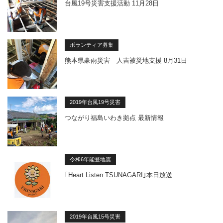
台風19号災害支援活動 11月28日
ボランティア募集
熊本県豪雨災害 人吉被災地支援 8月31日
2019年台風19号災害
つながり福島いわき拠点 最新情報
令和6年能登地震
｢Heart Listen TSUNAGARI｣本日放送
2019年台風15号災害