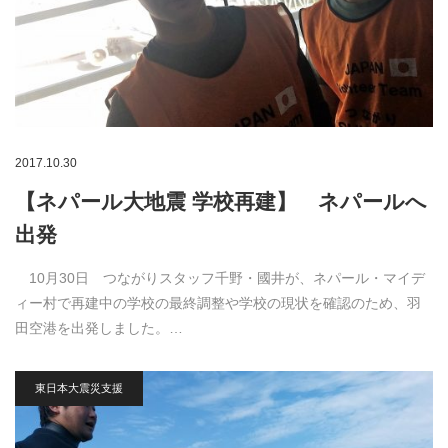
2017.10.30
【ネパール大地震 学校再建】 ネパールへ
出発
10月30日 つながりスタッフ千野・國井が、ネパール・マイデ
ィー村で再建中の学校の最終調整や学校の現状を確認のため、羽
田空港を出発しました。…
東日本大震災支援