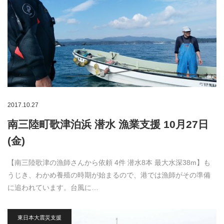
2017.10.27
南三陸町歌津泊浜 潜水 漁業支援 10月27日
(金)
【南三陸歌津の漁師さんから依頼 4件 潜水8本 最大水深38m】も
うじき、わかめ養殖の時期が始まるので、港では漁師がその準備
に追われています。台風に…
東日本大震災支援