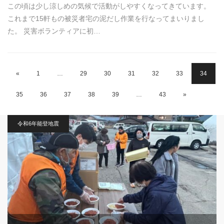
この頃は少し涼しめの気候で活動がしやすくなってきています。
これまで15軒もの被災者宅の泥だし作業を行なってまいりまし
た。 災害ボランティアに初…
«
1
…
29
30
31
32
33
34
35
36
37
38
39
…
43
»
令和6年能登地震