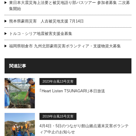
東日本大震災海上法要と被災地語り部バスツアー 参加者募集 二次募
集開始
熊本県豪雨災害 人吉被災地支援 7月14日
トルコ・シリア地震被害支援金募集
福岡県朝倉市 九州北部豪雨災害ボランティア・支援物資大募集
関連記事
2023年台風13号災害
｢Heart Listen TSUNAGARI｣本日放送
2019年台風15号災害
4月4日・5日のつながり館山拠点週末災害ボランテ
ィア中止のお知らせ