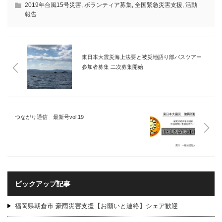
2019年台風15号災害
,
ボランティア募集
,
全国緊急災害支援
,
活動
報告
東日本大震災海上法要と被災地語り部バスツアー
参加者募集 二次募集開始
つながり通信 最新号vol.19
ピックアップ記事
福岡県朝倉市 豪雨災害支援【お願いと連絡】シェア歓迎