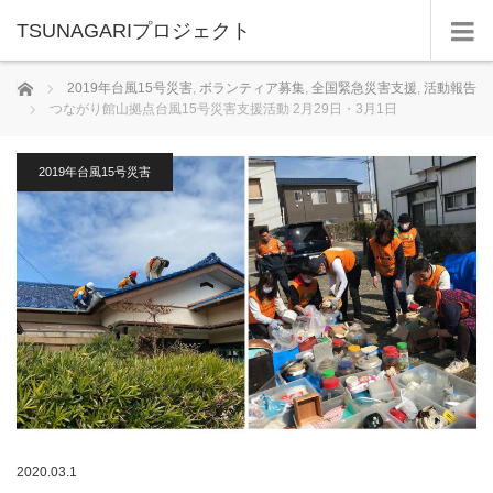
TSUNAGARIプロジェクト
ホーム
2019年台風15号災害
,
ボランティア募集
,
全国緊急災害支援
,
活動報告
つながり館山拠点台風15号災害支援活動 2月29日・3月1日
2019年台風15号災害
2020.03.1