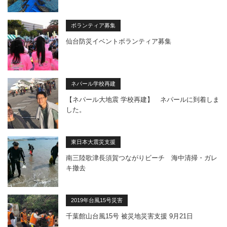
ボランティア募集
仙台防災イベントボランティア募集
ネパール学校再建
【ネパール大地震 学校再建】 ネパールに到着しま
した。
東日本大震災支援
南三陸歌津長須賀つながりビーチ 海中清掃・ガレ
キ撤去
2019年台風15号災害
千葉館山台風15号 被災地災害支援 9月21日